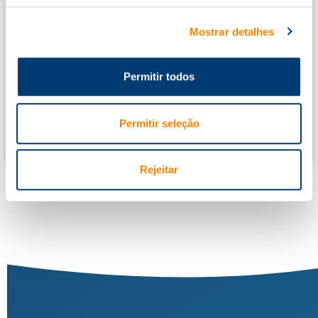
05/09/2026
>>
12/09/2026
Datas:
Mostrar detalhes
Inteligência Artificial Aplicada à Formação Profissional
08/09/2026
>>
15/09/2026
Datas:
Permitir todos
Contabilidade financeira do SNC-AP para não Financeiros
10/09/2026
>>
18/09/2026
Datas:
Operação de Plataformas Elevatórias
Permitir seleção
11/09/2026
>>
11/09/2026
Datas:
Rejeitar