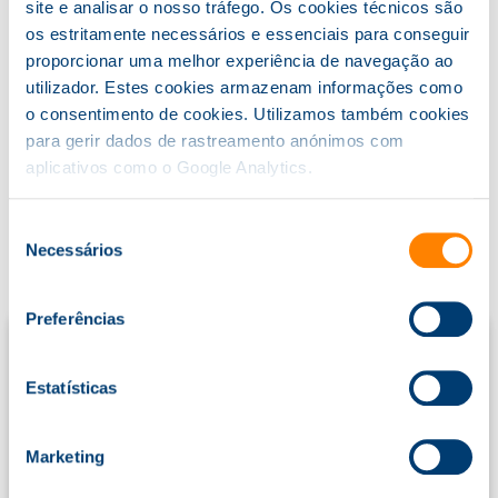
site e analisar o nosso tráfego. Os cookies técnicos são
Informações
os estritamente necessários e essenciais para conseguir
Programas
proporcionar uma melhor experiência de navegação ao
Serviços
utilizador. Estes cookies armazenam informações como
NOTÍCIAS RECENTES
o consentimento de cookies. Utilizamos também cookies
para gerir dados de rastreamento anónimos com
Plano de Avaliação de Diferenças Remuneratórias
aplicativos como o Google Analytics.
Catálogo de Serviços Knowit 2026
Dia Internacional da Proteção de Dados
Seleção
Necessários
Cheque-Formação + Digital
de
consentimento
PRÓXIMOS CURSOS
Preferências
Condução de Empilhadores
21/08/2026
>>
21/08/2026
Datas:
Estatísticas
Condução de Empilhadores
25/08/2026
>>
25/08/2026
Datas:
Marketing
Curso Europeu de Primeiros Socorros (CEPS)