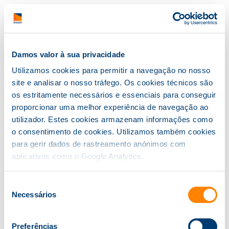
Damos valor à sua privacidade
Utilizamos cookies para permitir a navegação no nosso
site e analisar o nosso tráfego. Os cookies técnicos são
Informação ao
os estritamente necessários e essenciais para conseguir
proporcionar uma melhor experiência de navegação ao
consumidor
utilizador. Estes cookies armazenam informações como
o consentimento de cookies. Utilizamos também cookies
para gerir dados de rastreamento anónimos com
Em caso de litígio o consumidor pode recorrer ao:
aplicativos como o Google Analytics.
CENTRO DE INFORMAÇÃO DE CONSUMO E ARBITRAGEM
DO PORTO
Seleção
Necessários
de
consentimento
+351 22 550 83 49
Preferências
+351 22 502 97 91