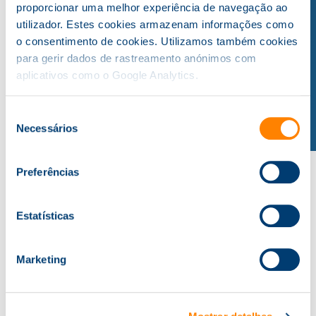
proporcionar uma melhor experiência de navegação ao
utilizador. Estes cookies armazenam informações como
o consentimento de cookies. Utilizamos também cookies
para gerir dados de rastreamento anónimos com
aplicativos como o Google Analytics.
Seleção
Necessários
de
consentimento
Preferências
Estatísticas
A Knowit
Sobre Nós
Marketing
Referências
Contactos
Formação