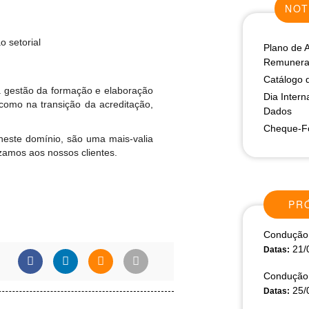
NOT
o setorial
Plano de 
Remunerat
Catálogo 
 gestão da formação e elaboração
Dia Intern
como na transição da acreditação,
Dados
Cheque-Fo
este domínio, são uma mais-valia
izamos aos nossos clientes.
PR
Condução 
21/
Datas:
Condução 
25/
Datas: