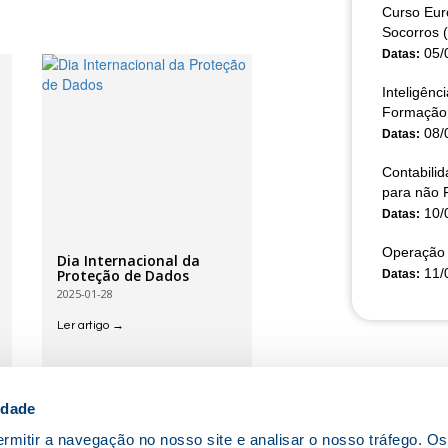
Curso Eur
Socorros 
05/
Datas:
Inteligênci
Formação 
08/
Datas:
Contabili
para não 
10/
Datas:
Operação 
Dia Internacional da
11/
Proteção de Dados
Datas:
2025-01-28
Ler artigo →
idade
rmitir a navegação no nosso site e analisar o nosso tráfego. O