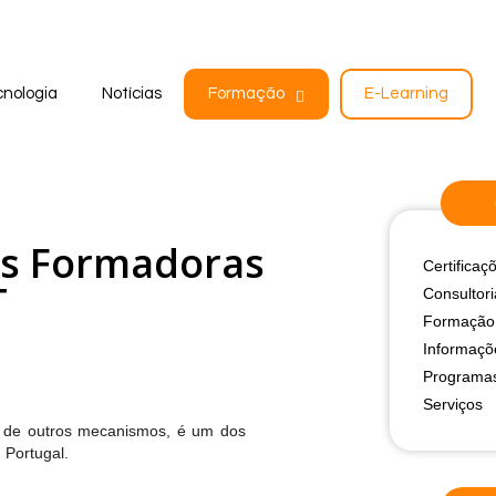
nologia
Notícias
Formação
E-Learning
es Formadoras
Certificaç
T
Consultori
Formação
Informaçõ
Programa
Serviços
r de outros mecanismos, é um dos
 Portugal.