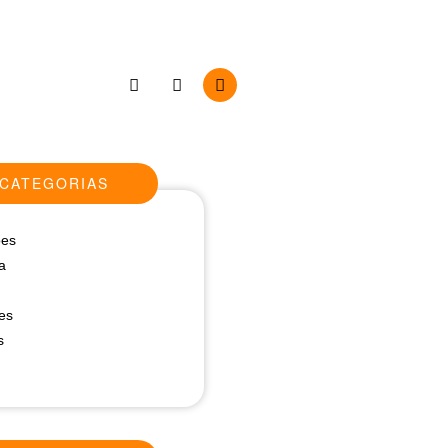
CATEGORIAS
ões
a
es
s