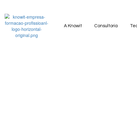
A Knowit
Consultoria
Tec
A Knowit
Formação
Consultoria
Sobre Nós
Próximos cursos
Recursos humanos
Contactos
Áreas de formação
Gestão
Referências
E-learning
Proteção de Dados
Recrutamento
Soluções Globais
Tecnologia