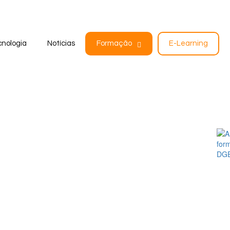
nologia
Notícias
Formação
E-Learning
Informações
Contactos
Política de Privacidade
knowit@knowit.pt
Política de Cookies
Rua da Piedade, 43 - 1º Sala 13
Informação ao Consumidor
4050-481 Porto
Código de Conduta Ética