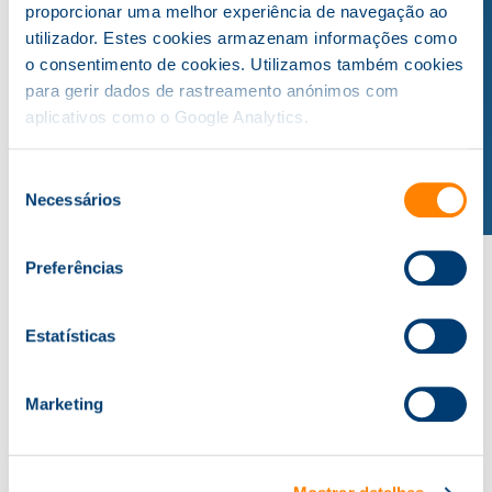
proporcionar uma melhor experiência de navegação ao
utilizador. Estes cookies armazenam informações como
o consentimento de cookies. Utilizamos também cookies
para gerir dados de rastreamento anónimos com
aplicativos como o Google Analytics.
Seleção
Necessários
de
consentimento
Preferências
Estatísticas
A Knowit
Sobre Nós
Marketing
Referências
Contactos
Formação