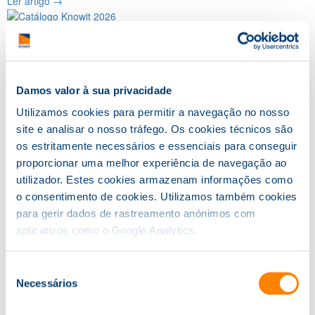
Ler artigo →
Catálogo de Serviços Knowit 2026
2025-12-30
Ler artigo →
Damos valor à sua privacidade
Utilizamos cookies para permitir a navegação no nosso
Dia Internacional da Proteção de Dados
site e analisar o nosso tráfego. Os cookies técnicos são
os estritamente necessários e essenciais para conseguir
2025-01-28
proporcionar uma melhor experiência de navegação ao
Ler artigo →
CATEGORIAS
utilizador. Estes cookies armazenam informações como
o consentimento de cookies. Utilizamos também cookies
Certificações
para gerir dados de rastreamento anónimos com
Consultoria
aplicativos como o Google Analytics.
Formação
Informações
Seleção
Necessários
Programas
de
Serviços
consentimento
NOTÍCIAS RECENTES