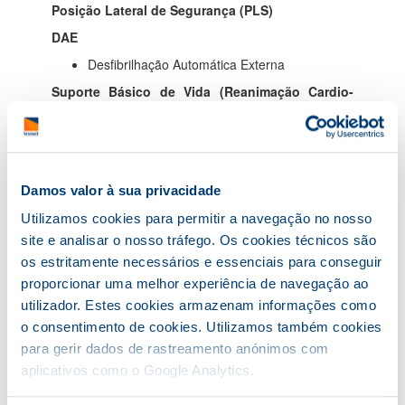
Posição Lateral de Segurança (PLS)
DAE
Desfibrilhação Automática Externa
Suporte Básico de Vida (Reanimação Cardio-
Pulmonar)
Garantir a perfusão sanguínea de tecidos de
forma segura a uma vítima em paragem
cardíaca (enquanto não chegam meios e
profissionais especializados)
Damos valor à sua privacidade
Exercícios de simulação prática
Utilizamos cookies para permitir a navegação no nosso
Suporte Básico de Vida
site e analisar o nosso tráfego. Os cookies técnicos são
Proteção do Socorrista
os estritamente necessários e essenciais para conseguir
Procedimentos perante PCR:
proporcionar uma melhor experiência de navegação ao
Se já está meio diferenciado (SIV/SAV)
utilizador. Estes cookies armazenam informações como
no local
o consentimento de cookies. Utilizamos também cookies
Se não está meio diferenciado no local
para gerir dados de rastreamento anónimos com
Considerações gerais
Normas DGS e Orientações Técnicas INEM
aplicativos como o Google Analytics.
Exercícios de simulação prática