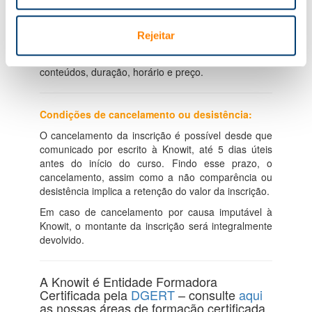
devidamente formalizadas e pagas.
Intraempresa
:
A Knowit desenvolve esta formação
Rejeitar
para grupos de participantes da mesma
empresa/organização com ajustamento de
conteúdos, duração, horário e preço.
Condições de cancelamento ou desistência:
O cancelamento da inscrição é possível desde que
comunicado por escrito à Knowit, até 5 dias úteis
antes do início do curso. Findo esse prazo, o
cancelamento, assim como a não comparência ou
desistência implica a retenção do valor da inscrição.
Em caso de cancelamento por causa imputável à
Knowit, o montante da inscrição será integralmente
devolvido.
A Knowit é Entidade Formadora
Certificada pela
DGERT
– consulte
aqui
as nossas áreas de formação certificada.