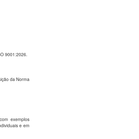
ISO 9001:2026.
nsição da Norma
s com exemplos
ndividuais e em