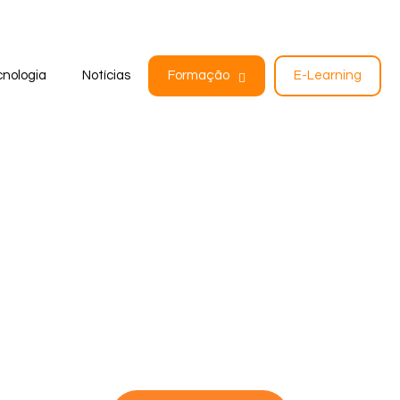
nologia
Notícias
Formação
E-Learning
Norma ISO 9001:2026
Ciências Empresariais
-
Qualidade . Enquadramento na Organizaçã
16 a 24 horas
Sob consulta
Online