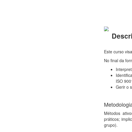
Descri
Este curso vis
No final da for
Interpre
Identifi
ISO 900
Gerir o 
Metodologi
Métodos ativo
práticos; impl
grupo).