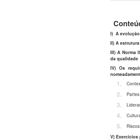
Conteú
I) A evolução
II) A estrutur
III) A Norma
da qualidade
IV) Os requ
nomeadament
Contex
Partes
Lider
Cultur
Riscos
V) Exercícios