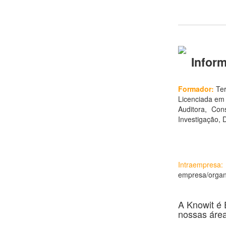
Infor
Formador:
Ter
Licenciada em 
Auditora, Co
Investigação,
Intraempresa:
empresa/organi
A Knowit é 
nossas área