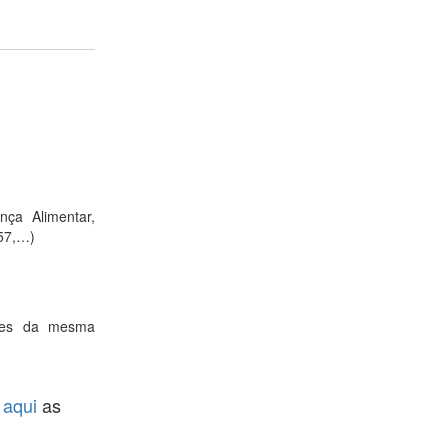
ça Alimentar,
457,…)
ntes da mesma
e
aqui
as