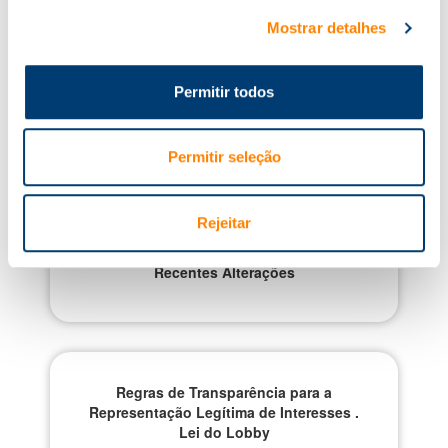
Para mais informações, contacte-nos.
Mostrar detalhes
Tel.
22 605 22 50
. email:
formacao@knowit.pt
Permitir todos
Cursos Relacionados
Permitir seleção
Rejeitar
Código dos Contratos Públicos e
Recentes Alterações
Regras de Transparência para a
Representação Legítima de Interesses .
Lei do Lobby