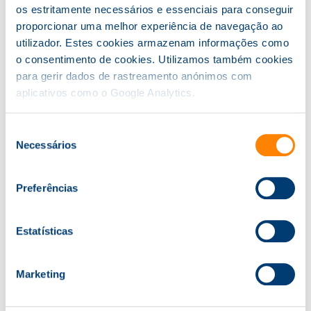
Portuguesa). Jurista. Gestor de empresas de
os estritamente necessários e essenciais para conseguir
tecnologia durante mais de 25 anos. Consultor de
proporcionar uma melhor experiência de navegação ao
Proteção de Dados e DPO.
utilizador. Estes cookies armazenam informações como
o consentimento de cookies. Utilizamos também cookies
para gerir dados de rastreamento anónimos com
Intraempresa:
A Knowit desenvolve esta formação
aplicativos como o Google Analytics.
para grupos de participantes da mesma
empresa/organização com ajustamento de
Seleção
conteúdos, duração, horário e preço.
Necessários
de
consentimento
A Knowit é Entidade Formadora
Certificada pela
DGERT
– consulte
aqui
Preferências
as nossas áreas de formação certificada
Estatísticas
Marketing
Tenho Interesse!