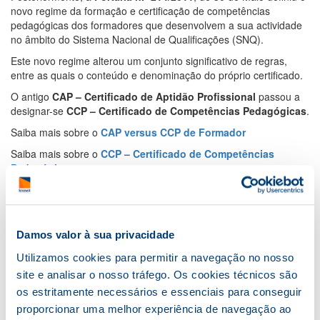
novo regime da formação e certificação de competências
pedagógicas dos formadores que desenvolvem a sua actividade
no âmbito do Sistema Nacional de Qualificações (SNQ).
Este novo regime alterou um conjunto significativo de regras,
entre as quais o conteúdo e denominação do próprio certificado.
O antigo
CAP – Certificado de Aptidão Profissional
passou a
designar-se
CCP – Certificado de Competências Pedagógicas
.
Saiba mais sobre o
CAP versus CCP de Formador
Saiba mais sobre o
CCP – Certificado de Competências
Pedagógicas
A
Portaria n.º 214/2011
, de 30 de Maio definiu o novo regime da
formação e certificação de competências pedagógicas dos
formadores que desenvolvem a sua actividade no âmbito do
Sistema Nacional de Qualificações (SNQ).
Damos valor à sua privacidade
Este novo regime alterou um conjunto significativo de regras,
Utilizamos cookies para permitir a navegação no nosso
entre as quais o conteúdo e denominação do próprio certificado.
site e analisar o nosso tráfego. Os cookies técnicos são
O antigo
CAP – Certificado de Aptidão Profissional
passou a
os estritamente necessários e essenciais para conseguir
designar-se
CCP – Certificado de Competências Pedagógicas
.
proporcionar uma melhor experiência de navegação ao