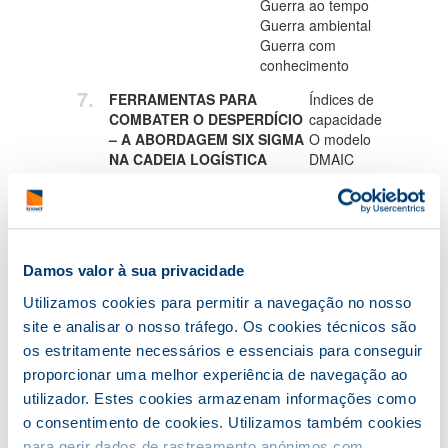
Guerra ao tempo
Guerra ambiental
Guerra com
conhecimento
FERRAMENTAS PARA
Índices de
COMBATER O DESPERDÍCIO
capacidade
– A ABORDAGEM SIX SIGMA
O modelo
NA CADEIA LOGÍSTICA
DMAIC
aplicado à
Cadeia
Logística
LEAN SCM – O MODELO
O modelo
Damos valor à sua privacidade
ESTADO-DA-ARTE SCOR NA
SCOR
OBTENÇÃO DE VALOR
Indicadores
Utilizamos cookies para permitir a navegação no nosso
SUSTENTADA NUMA
de boas
site e analisar o nosso tráfego. Os cookies técnicos são
PERSPETIVA SUSTENTÁVEL
práticas
os estritamente necessários e essenciais para conseguir
Evolução
proporcionar uma melhor experiência de navegação ao
utilizador. Estes cookies armazenam informações como
o consentimento de cookies. Utilizamos também cookies
para gerir dados de rastreamento anónimos com