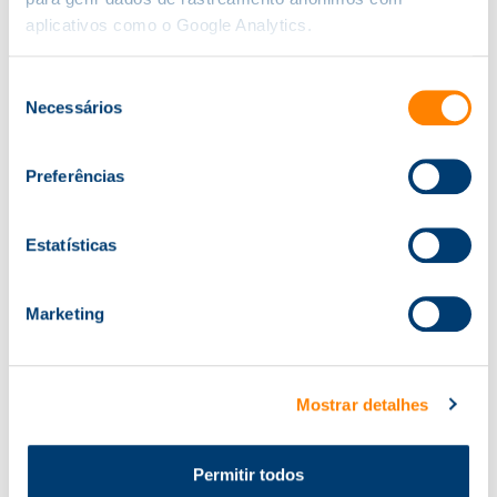
aplicativos como o Google Analytics.
Informações Adicionais
Seleção
Intraempresa:
Para grupos de participantes da
Necessários
de
mesma organização com ajustamento de
consentimento
conteúdos, duração, horário e preço.
Preferências
Estatísticas
Marketing
Tenho Interesse!
Para mais informações, contacte-nos.
Tel.
22 605 22 50
. email:
formacao@knowit.pt
Mostrar detalhes
Permitir todos