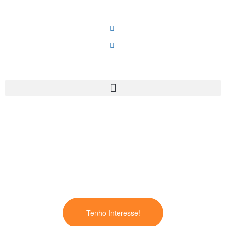
Metodologia 5 S’s
Ciências Empresariais
-
Gestão . Administração
14 horas
180,00 € *
Presencial
Tenho Interesse!