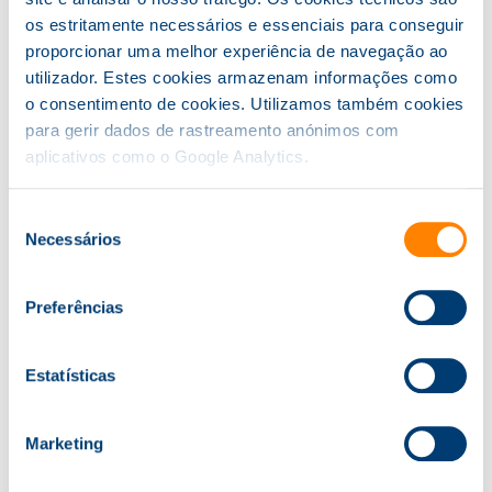
os estritamente necessários e essenciais para conseguir
proporcionar uma melhor experiência de navegação ao
utilizador. Estes cookies armazenam informações como
Tenho Interesse!
o consentimento de cookies. Utilizamos também cookies
para gerir dados de rastreamento anónimos com
Para mais informações, contacte-nos.
aplicativos como o Google Analytics.
Tel.
22 605 22 50
. email:
formacao@knowit.pt
Seleção
Necessários
de
consentimento
Cursos Relacionados
Preferências
Estatísticas
Finanças para não Financeiros
Marketing