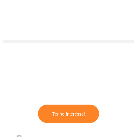
Outlook nível 1 . Iniciação
Informática
-
Utilizador
6 horas
50,00 € *
Presencial
Tenho Interesse!