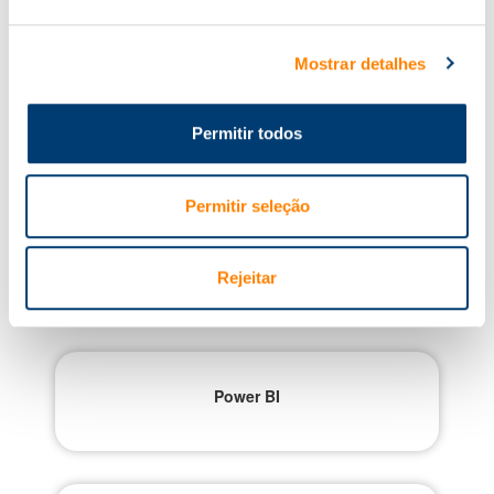
Tel.
22 605 22 50
. email:
formacao@knowit.pt
Mostrar detalhes
Permitir todos
Cursos Relacionados
Permitir seleção
Curso Básico de Cibersegurança
Rejeitar
Power BI