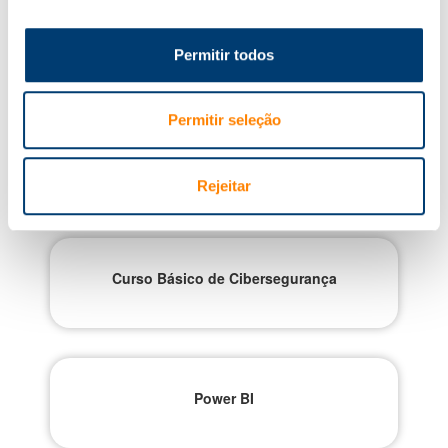
Para mais informações, contacte-nos.
Permitir todos
Tel.
22 605 22 50
. email:
formacao@knowit.pt
Permitir seleção
Cursos Relacionados
Rejeitar
Curso Básico de Cibersegurança
Power BI