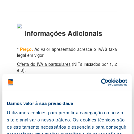
Informações Adicionais
*
Preço:
Ao valor apresentado acresce o IVA à taxa
legal em vigor.
Oferta do IVA a particulares
(NIFs iniciados por 1, 2
e 3).
Damos valor à sua privacidade
Formador:
Luís Machado
Licenciado em Administração e Gestão de
Utilizamos cookies para permitir a navegação no nosso
Empresas pela Universidade Católica Portuguesa.
site e analisar o nosso tráfego. Os cookies técnicos são
Gestor de empresa. Formador certificado. Consultor
os estritamente necessários e essenciais para conseguir
especialista nas áreas da gestão, estratégia