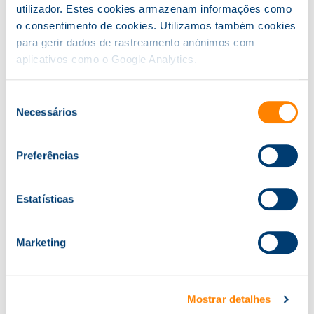
utilizador. Estes cookies armazenam informações como
Tel.
22 605 22 50
. email:
formacao@knowit.pt
o consentimento de cookies. Utilizamos também cookies
para gerir dados de rastreamento anónimos com
aplicativos como o Google Analytics.
Cursos Relacionados
Seleção
Necessários
de
consentimento
Preferências
Curso Básico de Cibersegurança
Estatísticas
Marketing
Power BI
Mostrar detalhes