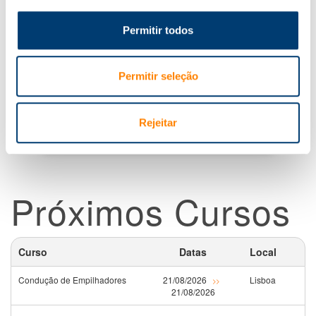
Técnicas de Data Visualization e Power
Permitir todos
Tools em Excel
Permitir seleção
Access nível 1 . Iniciação
Rejeitar
Próximos Cursos
Curso
Datas
Local
Condução de Empilhadores
21/08/2026
Lisboa
>>
21/08/2026