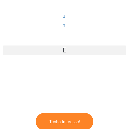
Word nível 3 . Avançado
Informática
-
Utilizador
12 horas
95,00 € *
Presencial
Tenho Interesse!