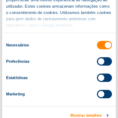
Para mais informações, contacte-nos.
utilizador. Estes cookies armazenam informações como
Tel.
22 605 22 50
. email:
formacao@knowit.pt
o consentimento de cookies. Utilizamos também cookies
para gerir dados de rastreamento anónimos com
aplicativos como o Google Analytics.
Seleção
Cursos Relacionados
Necessários
de
consentimento
Preferências
Conciliação da Vida Pessoal e
Profissional
Estatísticas
Marketing
Gestão do Tempo
Mostrar detalhes